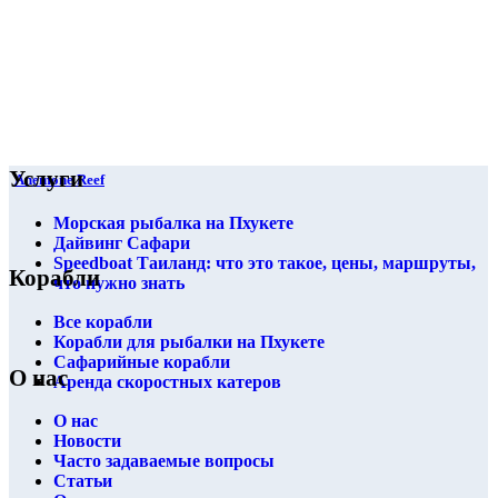
Услуги
Anemone Reef
Морская рыбалка на Пхукете
Дайвинг Сафари
Speedboat Таиланд: что это такое, цены, маршруты,
Корабли
что нужно знать
Все корабли
Корабли для рыбалки на Пхукете
Сафарийные корабли
О нас
Аренда скоростных катеров
О нас
Новости
Часто задаваемые вопросы
Статьи