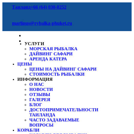
Таиланд
+66 (64) 030-0252
marlinus@rybalka-phuket.ru
УСЛУГИ
МОРСКАЯ РЫБАЛКА
ДАЙВИНГ САФАРИ
АРЕНДА КАТЕРА
ЦЕНЫ
ЦЕНЫ НА ДАЙВИНГ САФАРИ
СТОИМОСТЬ РЫБАЛКИ
ИНФОРМАЦИЯ
О НАС
НОВОСТИ
ОТЗЫВЫ
ГАЛЕРЕЯ
БЛОГ
ДОСТОПРИМЕЧАТЕЛЬНОСТИ
ТАИЛАНДА
ЧАСТО ЗАДАВАЕМЫЕ
ВОПРОСЫ
КОРАБЛИ