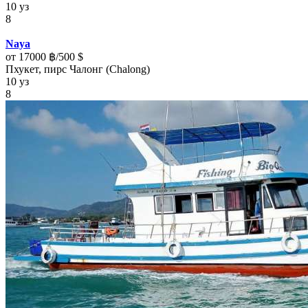
10 уз
8
Naya
от 17000 ฿/500 $
Пхукет, пирс Чалонг (Chalong)
10 уз
8