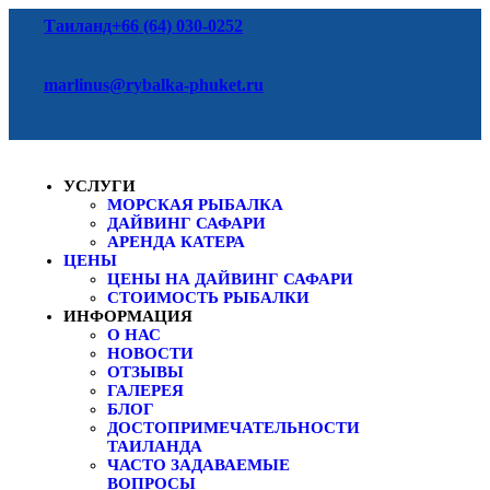
Таиланд
+66 (64) 030-0252
marlinus@rybalka-phuket.ru
УСЛУГИ
МОРСКАЯ РЫБАЛКА
ДАЙВИНГ САФАРИ
АРЕНДА КАТЕРА
ЦЕНЫ
ЦЕНЫ НА ДАЙВИНГ САФАРИ
СТОИМОСТЬ РЫБАЛКИ
ИНФОРМАЦИЯ
О НАС
НОВОСТИ
ОТЗЫВЫ
ГАЛЕРЕЯ
БЛОГ
ДОСТОПРИМЕЧАТЕЛЬНОСТИ
ТАИЛАНДА
ЧАСТО ЗАДАВАЕМЫЕ
ВОПРОСЫ