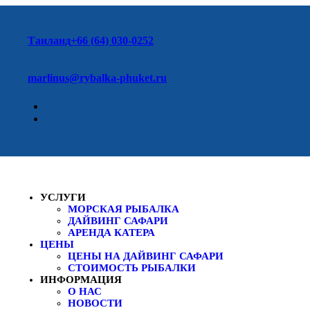
Таиланд
+66 (64) 030-0252
marlinus@rybalka-phuket.ru
УСЛУГИ
МОРСКАЯ РЫБАЛКА
ДАЙВИНГ САФАРИ
АРЕНДА КАТЕРА
ЦЕНЫ
ЦЕНЫ НА ДАЙВИНГ САФАРИ
СТОИМОСТЬ РЫБАЛКИ
ИНФОРМАЦИЯ
О НАС
НОВОСТИ