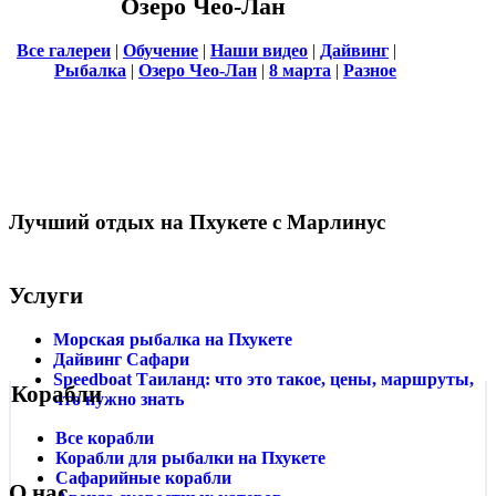
Озеро Чео-Лан
Все галереи
|
Обучение
|
Наши видео
|
Дайвинг
|
Рыбалка
|
Озеро Чео-Лан
|
8 марта
|
Разное
Лучший отдых на Пхукете c Марлинус
Услуги
Морская рыбалка на Пхукете
Дайвинг Сафари
Speedboat Таиланд: что это такое, цены, маршруты,
Корабли
что нужно знать
Все корабли
Корабли для рыбалки на Пхукете
Сафарийные корабли
О нас