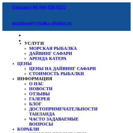
Таиланд
+66 (64) 030-0252
marlinus@rybalka-phuket.ru
УСЛУГИ
МОРСКАЯ РЫБАЛКА
ДАЙВИНГ САФАРИ
АРЕНДА КАТЕРА
ЦЕНЫ
ЦЕНЫ НА ДАЙВИНГ САФАРИ
СТОИМОСТЬ РЫБАЛКИ
ИНФОРМАЦИЯ
О НАС
НОВОСТИ
ОТЗЫВЫ
ГАЛЕРЕЯ
БЛОГ
ДОСТОПРИМЕЧАТЕЛЬНОСТИ
ТАИЛАНДА
ЧАСТО ЗАДАВАЕМЫЕ
ВОПРОСЫ
КОРАБЛИ